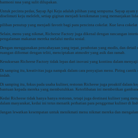
harmoni rasa yang sulit dilupakan.
Untuk pecinta pedas, Sayap Api Keju adalah pilihan yang sempurna. Sayap ayam ya
diselimuti keju meleleh, setiap gigitan menjadi kenikmatan yang memanjakan lida
pilihan penutup yang menjadi favorit bagi para pencinta cokelat. Kue lava coke
Selain, menu yang nikmat, Richeese Factory juga dikenal dengan rancangan inte
pengalaman makanan mereka melalui media sosial.
Dengan menggunakan pencahayaan yang tepat, perabotan yang modis, dan detail dek
ruangan diformat dengan teliti, menciptakan atmosfer yang asik dan ramah.
Kesuksesan Richeese Factory tidak lepas dari inovasi yang kontinu dalam menyaj
Di samping itu, kreativitas juga nampak dalam cara penyajian menu. Piring canti
indah.
Di samping itu, fokus pada usaha kuliner, restoran Richeese juga proaktif dalam
bantuan kepada mereka yang membutuhkan. Keterlibatan ini memberikan gambaran 
Kedai Richeese tidak hanya hanya restoran, tetapi juga destinasi kuliner yang m
dalam masyarakat, kedai ini terus menarik perhatian para penggemar kuliner di Ind
Jangan lewatkan kesempatan untuk menikmati menu nikmat mereka dan mengalami 