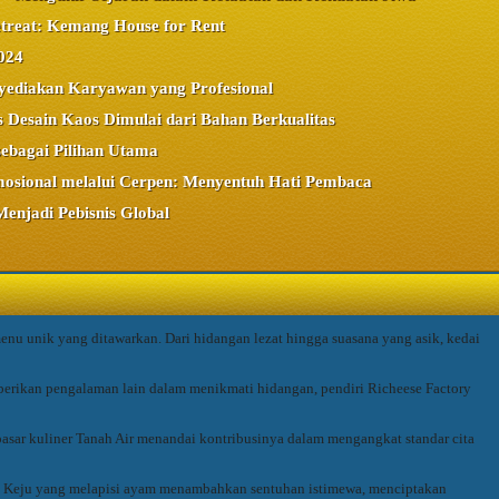
treat: Kemang House for Rent
024
yediakan Karyawan yang Profesional
s Desain Kaos Dimulai dari Bahan Berkualitas
sebagai Pilihan Utama
mosional melalui Cerpen: Menyentuh Hati Pembaca
Menjadi Pebisnis Global
nu unik yang ditawarkan. Dari hidangan lezat hingga suasana yang asik, kedai
mberikan pengalaman lain dalam menikmati hidangan, pendiri Richeese Factory
pasar kuliner Tanah Air menandai kontribusinya dalam mengangkat standar cita
i. Keju yang melapisi ayam menambahkan sentuhan istimewa, menciptakan