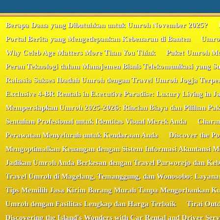
Berapa Dana yang Dibutuhkan untuk Umroh November 2025?
Portal Berita yang Mengedepankan Kebenaran di Banten
Umroh
Why Celeb Age Matters More Than You Think
Paket Umroh Mur
Peran Teknologi dalam Manajemen Bisnis Telekomunikasi yang Su
Rahasia Sukses Ibadah Umroh dengan Travel Umroh Jogja Terpe
Exclusive 4-BR Rentals in Executive Paradise: Luxury Living in J
Mempersiapkan Umroh 2025-2026: Rincian Biaya dan Pilihan Pa
Sentuhan Profesional untuk Identitas Visual Merek Anda
Charmi
Perawatan Menyeluruh untuk Kendaraan Anda
Discover the P
Mengoptimalkan Keuangan dengan Sistem Informasi Akuntansi M
Jadikan Umroh Anda Berkesan dengan Travel Purworejo dan Ke
Travel Umroh di Magelang, Temanggung, dan Wonosobo: Layanan 
Tips Memilih Jasa Kirim Barang Murah Tanpa Mengorbankan Kua
Umroh dengan Fasilitas Lengkap dan Harga Terbaik
Tirai Out
Discovering the Island's Wonders with Car Rental and Driver Serv