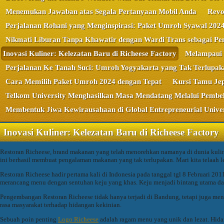
Menemukan Jawaban atas Segala Pertanyaan Mobil Anda
Revo
Perjalanan Rohani yang Menginspirasi: Paket Umroh Syawal 202
Nikmati Liburan Tanpa Khawatir dengan Wardi Trans sebagai Pe
Inovasi Kuliner: Kelezatan Baru di Richeese Factory
Melampaui 
Perjalanan Ke Tanah Suci: Umroh Yogyakarta yang Tak Terlupak
Cara Memilih Paket Umroh 2024 dengan Tepat
Kursi Tamu Jep
Telkom University Menghasilkan Masa Mendatang Melalui Pembel
Membentuk Jiwa Kewirausahaan di Global Entrepreneurial Univer
Inovasi Kuliner: Kelezatan Baru di Richeese Factory
Restoran Richeese, brand makanan yang telah menorehkan namanya di dunia kuline
ini berhasil membuat pengalaman makanan yang tak terlupakan. Mari kita telaah le
Restoran Richeese hadir pertama kali di Indonesia pada tanggal tgl 8 Februari 
merancang menu dengan sentuhan keju yang khas. Keju menjadi bintang utama dal
Pengembangan Restoran Richeese tidak hanya terjadi di Bandung, tetapi juga men
rasa masyarakat terhadap hidangan kekinian.
Sebuah poin penting
Logo Richeese
adalah ragam menu yang unik dan lezat. Hid