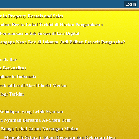
r in Property Rentals and Sales
ukan Berita Lokal Terkini di Harian Pangandaran
komunikasi untuk Sukses di Era Digital
engapa Neon Box di Jakarta Jadi Pilihan Favorit Pengusaha?
ports Bar
 Berkualitas
liers in Indonesia
kualitas di Aksel Florist Medan
logi Terkini
uk Kehidupan yang Lebih Nyaman
n Nyaman Bersama As-Shofa Tour
si Bunga Lokal dalam Karangan Medan
Mengukir Sejarah dalam Ketaatan dan Kekuatan Jiwa