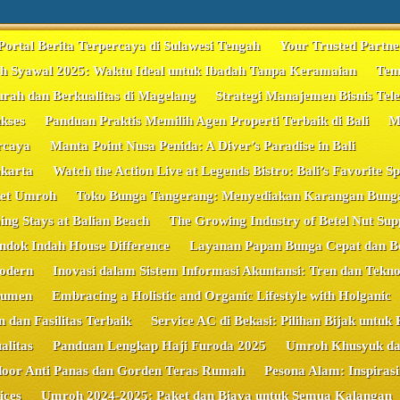
Portal Berita Terpercaya di Sulawesi Tengah
Your Trusted Partne
 Syawal 2025: Waktu Ideal untuk Ibadah Tanpa Keramaian
Tem
ah dan Berkualitas di Magelang
Strategi Manajemen Bisnis Tele
kses
Panduan Praktis Memilih Agen Properti Terbaik di Bali
M
rcaya
Manta Point Nusa Penida: A Diver’s Paradise in Bali
akarta
Watch the Action Live at Legends Bistro: Bali’s Favorite S
ket Umroh
Toko Bunga Tangerang: Menyediakan Karangan Bunga
ng Stays at Balian Beach
The Growing Industry of Betel Nut Supp
ondok Indah House Difference
Layanan Papan Bunga Cepat dan Ber
odern
Inovasi dalam Sistem Informasi Akuntansi: Tren dan Tekno
bumen
Embracing a Holistic and Organic Lifestyle with Holganic
dan Fasilitas Terbaik
Service AC di Bekasi: Pilihan Bijak unt
litas
Panduan Lengkap Haji Furoda 2025
Umroh Khusyuk da
door Anti Panas dan Gorden Teras Rumah
Pesona Alam: Inspira
ices
Umroh 2024-2025: Paket dan Biaya untuk Semua Kalangan