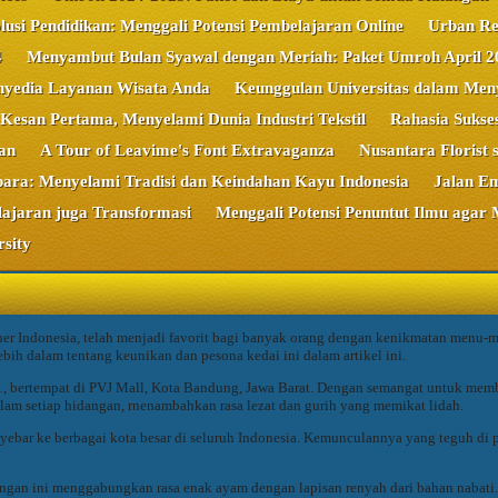
lusi Pendidikan: Menggali Potensi Pembelajaran Online
Urban Re
4
Menyambut Bulan Syawal dengan Meriah: Paket Umroh April 2
nyedia Layanan Wisata Anda
Keunggulan Universitas dalam Men
Kesan Pertama, Menyelami Dunia Industri Tekstil
Rahasia Sukse
an
A Tour of Leavime's Font Extravaganza
Nusantara Florist 
ara: Menyelami Tradisi dan Keindahan Kayu Indonesia
Jalan E
ajaran juga Transformasi
Menggali Potensi Penuntut Ilmu agar 
sity
r Indonesia, telah menjadi favorit bagi banyak orang dengan kenikmatan menu-me
bih dalam tentang keunikan dan pesona kedai ini dalam artikel ini.
2011, bertempat di PVJ Mall, Kota Bandung, Jawa Barat. Dengan semangat untuk me
am setiap hidangan, rnenambahkan rasa lezat dan gurih yang memikat lidah.
yebar ke berbagai kota besar di seluruh Indonesia. Kemunculannya yang teguh di 
angan ini menggabungkan rasa enak ayam dengan lapisan renyah dari bahan nabat