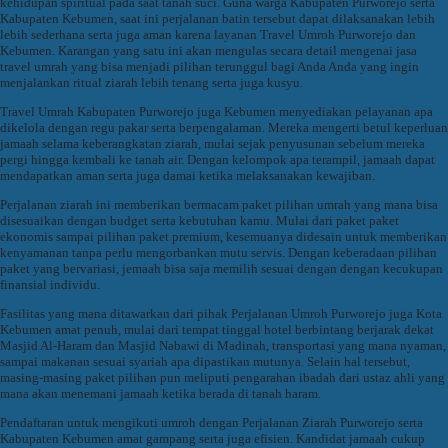
kehidupan spiritual pada saat tanah suci. Guna warga Kabupaten Purworejo serta
Kabupaten Kebumen, saat ini perjalanan batin tersebut dapat dilaksanakan lebih
lebih sederhana serta juga aman karena layanan Travel Umroh Purworejo dan
Kebumen. Karangan yang satu ini akan mengulas secara detail mengenai jasa
travel umrah yang bisa menjadi pilihan terunggul bagi Anda Anda yang ingin
menjalankan ritual ziarah lebih tenang serta juga kusyu.
Travel Umrah Kabupaten Purworejo juga Kebumen menyediakan pelayanan apa
dikelola dengan regu pakar serta berpengalaman. Mereka mengerti betul keperluan
jamaah selama keberangkatan ziarah, mulai sejak penyusunan sebelum mereka
pergi hingga kembali ke tanah air. Dengan kelompok apa terampil, jamaah dapat
mendapatkan aman serta juga damai ketika melaksanakan kewajiban.
Perjalanan ziarah ini memberikan bermacam paket pilihan umrah yang mana bisa
disesuaikan dengan budget serta kebutuhan kamu. Mulai dari paket paket
ekonomis sampai pilihan paket premium, kesemuanya didesain untuk memberikan
kenyamanan tanpa perlu mengorbankan mutu servis. Dengan keberadaan pilihan
paket yang bervariasi, jemaah bisa saja memilih sesuai dengan dengan kecukupan
finansial individu.
Fasilitas yang mana ditawarkan dari pihak Perjalanan Umroh Purworejo juga Kota
Kebumen amat penuh, mulai dari tempat tinggal hotel berbintang berjarak dekat
Masjid Al-Haram dan Masjid Nabawi di Madinah, transportasi yang mana nyaman,
sampai makanan sesuai syariah apa dipastikan mutunya. Selain hal tersebut,
masing-masing paket pilihan pun meliputi pengarahan ibadah dari ustaz ahli yang
mana akan menemani jamaah ketika berada di tanah haram.
Pendaftaran untuk mengikuti umroh dengan Perjalanan Ziarah Purworejo serta
Kabupaten Kebumen amat gampang serta juga efisien. Kandidat jamaah cukup