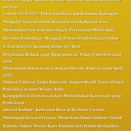
Discovering the Island's Wonders with Car Rental and Driver
Services
Umroh 2024-2025: Paket dan Biaya untuk Semua Kalangan
Mengukir Sejarah dalam Ketaatan dan Kekuatan Jiwa
Menemukan Jawaban atas Segala Pertanyaan Mobil Anda
Revolusi Pendidikan: Menggali Potensi Pembelajaran Online
Urban Retreat: Kemang House for Rent
Perjalanan Rohani yang Menginspirasi: Paket Umroh Syawal
2024
Menyambut Bulan Syawal dengan Meriah: Paket Umroh April
2024
Nikmati Liburan Tanpa Khawatir dengan Wardi Trans sebagai
Penyedia Layanan Wisata Anda
Keunggulan Universitas dalam Menyediakan Karyawan yang
Profesional
Inovasi Kuliner: Kelezatan Baru di Richeese Factory
Melampaui Kesan Pertama, Menyelami Dunia Industri Tekstil
Rahasia Sukses Desain Kaos Dimulai dari Bahan Berkualitas