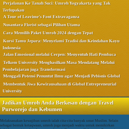
Perjalanan Ke Tanah Suci: Umroh Yogyakarta yang Tak
Terlupakan
A Tour of Leavime's Font Extravaganza
Nusantara Florist sebagai Pilihan Utama
Cara Memilih Paket Umroh 2024 dengan Tepat
Kursi Tamu Jepara: Menyelami Tradisi dan Keindahan Kayu
Indonesia
Jalan Emosional melalui Cerpen: Menyentuh Hati Pembaca
Telkom University Menghasilkan Masa Mendatang Melalui
Pembelajaran juga Transformasi
Menggali Potensi Penuntut Ilmu agar Menjadi Pebisnis Global
Membentuk Jiwa Kewirausahaan di Global Entrepreneurial
University
Jadikan Umroh Anda Berkesan dengan Travel
Purworejo dan Kebumen
Melaksanakan kewajiban umroh ialah cita-cita banyak umat Muslim. Selain
sebagai bentuk ketaqwaan, umroh juga menjadi waktu untuk memikirkan