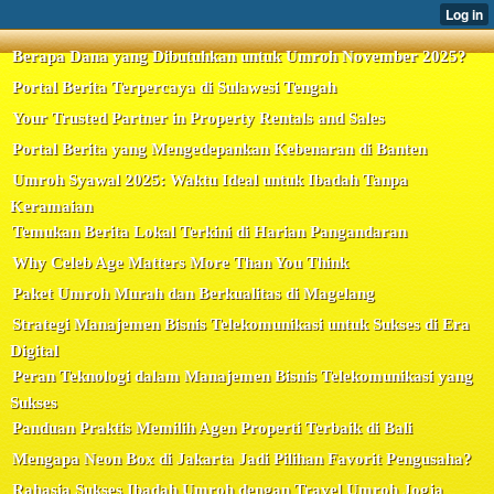
Berapa Dana yang Dibutuhkan untuk Umroh November 2025?
Portal Berita Terpercaya di Sulawesi Tengah
Your Trusted Partner in Property Rentals and Sales
Portal Berita yang Mengedepankan Kebenaran di Banten
Umroh Syawal 2025: Waktu Ideal untuk Ibadah Tanpa
Keramaian
Temukan Berita Lokal Terkini di Harian Pangandaran
Why Celeb Age Matters More Than You Think
Paket Umroh Murah dan Berkualitas di Magelang
Strategi Manajemen Bisnis Telekomunikasi untuk Sukses di Era
Digital
Peran Teknologi dalam Manajemen Bisnis Telekomunikasi yang
Sukses
Panduan Praktis Memilih Agen Properti Terbaik di Bali
Mengapa Neon Box di Jakarta Jadi Pilihan Favorit Pengusaha?
Rahasia Sukses Ibadah Umroh dengan Travel Umroh Jogja