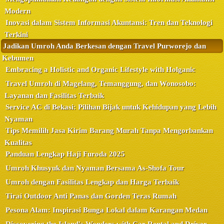
Modern
Inovasi dalam Sistem Informasi Akuntansi: Tren dan Teknologi
Terkini
Jadikan Umroh Anda Berkesan dengan Travel Purworejo dan
Kebumen
Embracing a Holistic and Organic Lifestyle with Holganic
Travel Umroh di Magelang, Temanggung, dan Wonosobo:
Layanan dan Fasilitas Terbaik
Service AC di Bekasi: Pilihan Bijak untuk Kehidupan yang Lebih
Nyaman
Tips Memilih Jasa Kirim Barang Murah Tanpa Mengorbankan
Kualitas
Panduan Lengkap Haji Furoda 2025
Umroh Khusyuk dan Nyaman Bersama As-Shofa Tour
Umroh dengan Fasilitas Lengkap dan Harga Terbaik
Tirai Outdoor Anti Panas dan Gorden Teras Rumah
Pesona Alam: Inspirasi Bunga Lokal dalam Karangan Medan