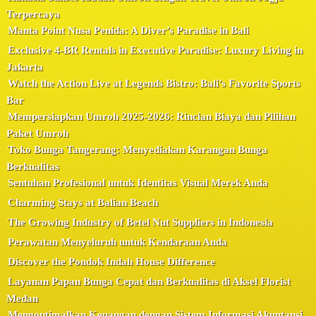
Terpercaya
Manta Point Nusa Penida: A Diver’s Paradise in Bali
Exclusive 4-BR Rentals in Executive Paradise: Luxury Living in
Jakarta
Watch the Action Live at Legends Bistro: Bali’s Favorite Sports
Bar
Mempersiapkan Umroh 2025-2026: Rincian Biaya dan Pilihan
Paket Umroh
Toko Bunga Tangerang: Menyediakan Karangan Bunga
Berkualitas
Sentuhan Profesional untuk Identitas Visual Merek Anda
Charming Stays at Balian Beach
The Growing Industry of Betel Nut Suppliers in Indonesia
Perawatan Menyeluruh untuk Kendaraan Anda
Discover the Pondok Indah House Difference
Layanan Papan Bunga Cepat dan Berkualitas di Aksel Florist
Medan
Mengoptimalkan Keuangan dengan Sistem Informasi Akuntansi