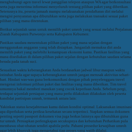
menghubungi agen travel lewat panggilan telepon ataupun WA agar berkonsultasi
serta juga menerima informasi menyeluruh tentang pilihan paket yang diberikan.
Seterusnya itu, peserta jamaah mampu melaksanakan pendaftaran diri melalui
mengisi persyaratan apa dibutuhkan serta juga melakukan transaksi sesuai paket
pilihan yang mana ditentukan.
Berikut sejumlah saran untuk memilih paket umroh yang sesuai melalui Perjalanan
Ziarah Kabupaten Purworejo serta Kabupaten Kebumen:
Pastikan saudara menentukan pilihan paket yang mana sejalan dengan
menggunakan anggaran yang telah disiapkan. Janganlah memaksa diri anda
memilih paket yang melebihi kemampuan ekonomi kamu. Pastikan fasilitas yang
mana disediakan di dalam pilihan paket sejalan dengan kebutuhan saudara selama
berada pada tanah suci.
Sesuaikan waktu keberangkatan Anda berdasarkan jadwal libur maupun waktu
istirahat Anda agar supaya keberangkatan umroh jangan merusak aktivitas sehari-
hari. Hindari was-was guna berkomunikasi dengan pihak penyelenggara travel
mengenai informasi pilihan paket dan fasilitas yang mana diberikan. Tim travel
umumnya bakal memberi masukan yang cocok keperluan Anda. Sebelum pergi,
terdapat sejumlah persiapan yang mana perlu dilakukan dilakukan oleh peserta
kandidat partisipan umrah, termasuk antara lain:
Yakinkan status kesejahteraan kamu dalam kondisi optimal. Laksanakan imunisasi
apa diperlukan serta periksa kesehatan secara terperinci. Siapkan semua dokumen
penting seperti passport dokumen visa juga berkas lainnya apa dibutuhkan guna
tur umrah. Persiapkan perlengkapan secukupnya dan kebutuhan Perhatikan pula
membawa obat-obatan sendiri apabila perlu. Pahami prosedur kewajiban umroh
agar lebih khusyuk juga mengetahui tiap proses yang wajib dilalui.