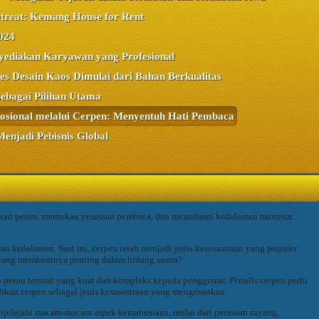
treat: Kemang House for Rent
024
yediakan Karyawan yang Profesional
es Desain Kaos Dimulai dari Bahan Berkualitas
sebagai Pilihan Utama
osional melalui Cerpen: Menyentuh Hati Pembaca
Menjadi Pebisnis Global
ampaikan pesan, memukau perasaan pembaca, dan memahami kedalaman manusia.
n kedalaman. Saat ini, cerpen telah menjadi jenis kesusastraan yang populer
yang membuatnya penting dalam bidang sastra?
pesan tersirat yang kuat dan kompleks kepada penggemar. Penulis cerpen perlu
adikan cerpen sebagai jenis kesusastraan yang mengesankan.
jelajahi macam-macam aspek kemanusiaan, mulai dari perasaan sayang,