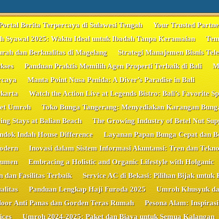
Portal Berita Terpercaya di Sulawesi Tengah
Your Trusted Partne
 Syawal 2025: Waktu Ideal untuk Ibadah Tanpa Keramaian
Tem
ah dan Berkualitas di Magelang
Strategi Manajemen Bisnis Tele
kses
Panduan Praktis Memilih Agen Properti Terbaik di Bali
M
rcaya
Manta Point Nusa Penida: A Diver’s Paradise in Bali
akarta
Watch the Action Live at Legends Bistro: Bali’s Favorite S
ket Umroh
Toko Bunga Tangerang: Menyediakan Karangan Bunga
ng Stays at Balian Beach
The Growing Industry of Betel Nut Supp
ondok Indah House Difference
Layanan Papan Bunga Cepat dan Ber
odern
Inovasi dalam Sistem Informasi Akuntansi: Tren dan Tekno
bumen
Embracing a Holistic and Organic Lifestyle with Holganic
dan Fasilitas Terbaik
Service AC di Bekasi: Pilihan Bijak unt
litas
Panduan Lengkap Haji Furoda 2025
Umroh Khusyuk da
door Anti Panas dan Gorden Teras Rumah
Pesona Alam: Inspira
ices
Umroh 2024-2025: Paket dan Biaya untuk Semua Kalangan