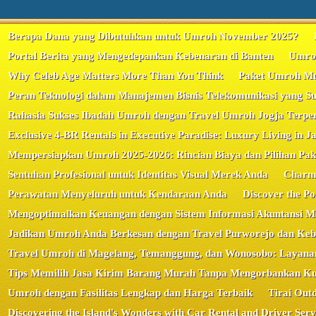
Berapa Dana yang Dibutuhkan untuk Umroh November 2025?
Portal Berita yang Mengedepankan Kebenaran di Banten
Umroh
Why Celeb Age Matters More Than You Think
Paket Umroh Mur
Peran Teknologi dalam Manajemen Bisnis Telekomunikasi yang Su
Rahasia Sukses Ibadah Umroh dengan Travel Umroh Jogja Terpe
Exclusive 4-BR Rentals in Executive Paradise: Luxury Living in J
Mempersiapkan Umroh 2025-2026: Rincian Biaya dan Pilihan Pa
Sentuhan Profesional untuk Identitas Visual Merek Anda
Charmi
Perawatan Menyeluruh untuk Kendaraan Anda
Discover the P
Mengoptimalkan Keuangan dengan Sistem Informasi Akuntansi M
Jadikan Umroh Anda Berkesan dengan Travel Purworejo dan Ke
Travel Umroh di Magelang, Temanggung, dan Wonosobo: Layanan 
Tips Memilih Jasa Kirim Barang Murah Tanpa Mengorbankan Kua
Umroh dengan Fasilitas Lengkap dan Harga Terbaik
Tirai Out
Discovering the Island's Wonders with Car Rental and Driver Serv