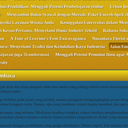
lusi Pendidikan: Menggali Potensi Pembelajaran Online
Urban Re
4
Menyambut Bulan Syawal dengan Meriah: Paket Umroh April 2
nyedia Layanan Wisata Anda
Keunggulan Universitas dalam Men
 Kesan Pertama, Menyelami Dunia Industri Tekstil
Rahasia Suks
an
A Tour of Leavime's Font Extravaganza
Nusantara Florist 
ara: Menyelami Tradisi dan Keindahan Kayu Indonesia
Jalan Em
ajaran juga Transformasi
Menggali Potensi Penuntut Ilmu agar 
sity
embaca
da sejak dulu dan tetap menjadi salah satu media yang paling efektif untuk meny
 dunia sastra.
 yang berfokus pada kisah yang pendek, namun seringkali mengungkapkan pesan denga
eramu beragam cerita. Namun, apa yang membuat cerpen begitu memikat, dan apa 
m ruang yang terbatas. Meskipun kisahnya ringkas, cerpen berdaya menghantarkan 
menyatukan elemen-elemen cerita ke dalam totalitas yang kohesif. Inilah yang menj
 manusia dengan pendekatan yang sangat mendalam. Dalam cerpen, kita mampu men