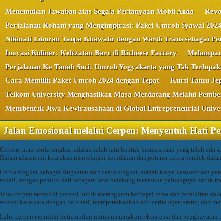
Menemukan Jawaban atas Segala Pertanyaan Mobil Anda
Revo
Perjalanan Rohani yang Menginspirasi: Paket Umroh Syawal 202
Nikmati Liburan Tanpa Khawatir dengan Wardi Trans sebagai Pe
Inovasi Kuliner: Kelezatan Baru di Richeese Factory
Melampaui
Perjalanan Ke Tanah Suci: Umroh Yogyakarta yang Tak Terlupak
Cara Memilih Paket Umroh 2024 dengan Tepat
Kursi Tamu Jep
Telkom University Menghasilkan Masa Mendatang Melalui Pembel
Membentuk Jiwa Kewirausahaan di Global Entrepreneurial Univer
Jalan Emosional melalui Cerpen: Menyentuh Hati P
Cerpen, atau cerita singkat, adalah salah satu bentuk kesusastraan yang telah a
Dalam ulasan ini, kita akan menjelajahi keindahan dan potensi cerita pendek dalam
Cerita singkat, sebagai singkatan dari cerita singkat, adalah karya kesusastraan
sekali, dengan penulis dari beragam latar belakang membuka peluangnya untuk m
Jelas cerpen memiliki potensi untuk merangkum berbagai tema dan pemikiran dala
seleksi kata-kata dengan hati-hati, mempertahankan alur cerita agar teratur, dan 
Lalu, cerpen memiliki ketrampilan untuk merangkum eksistensi dan penghayatan