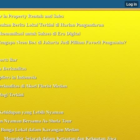
r in Property Rentals and Sales
ukan Berita Lokal Terkini di Harian Pangandaran
komunikasi untuk Sukses di Era Digital
engapa Neon Box di Jakarta Jadi Pilihan Favorit Pengusaha?
ports Bar
 Berkualitas
liers in Indonesia
kualitas di Aksel Florist Medan
logi Terkini
uk Kehidupan yang Lebih Nyaman
n Nyaman Bersama As-Shofa Tour
si Bunga Lokal dalam Karangan Medan
Mengukir Sejarah dalam Ketaatan dan Kekuatan Jiwa